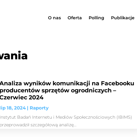
O nas
Oferta
Polling
Publikacje
wania
Analiza wyników komunikacji na Facebooku
producentów sprzętów ogrodniczych –
Czerwiec 2024
lip 18, 2024
|
Raporty
Instytut Badań Internetu i Mediów Społecznościowych (IBIMS)
przeprowadził szczegółową analizę...