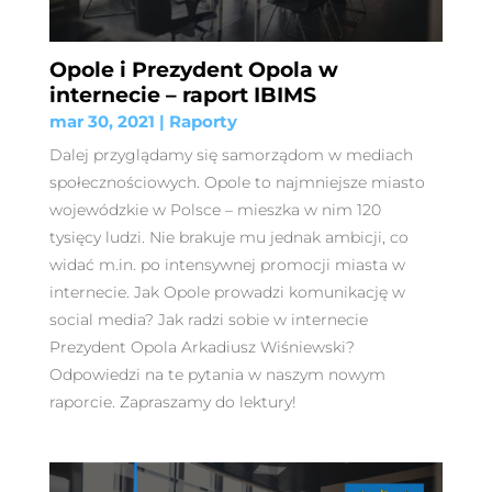
Opole i Prezydent Opola w
internecie – raport IBIMS
mar 30, 2021
|
Raporty
Dalej przyglądamy się samorządom w mediach
społecznościowych. Opole to najmniejsze miasto
wojewódzkie w Polsce – mieszka w nim 120
tysięcy ludzi. Nie brakuje mu jednak ambicji, co
widać m.in. po intensywnej promocji miasta w
internecie. Jak Opole prowadzi komunikację w
social media? Jak radzi sobie w internecie
Prezydent Opola Arkadiusz Wiśniewski?
Odpowiedzi na te pytania w naszym nowym
raporcie. Zapraszamy do lektury!