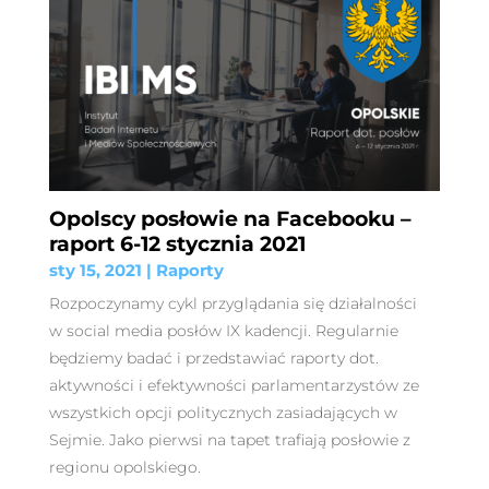
Opolscy posłowie na Facebooku –
raport 6-12 stycznia 2021
sty 15, 2021
|
Raporty
Rozpoczynamy cykl przyglądania się działalności
w social media posłów IX kadencji. Regularnie
będziemy badać i przedstawiać raporty dot.
aktywności i efektywności parlamentarzystów ze
wszystkich opcji politycznych zasiadających w
Sejmie. Jako pierwsi na tapet trafiają posłowie z
regionu opolskiego.