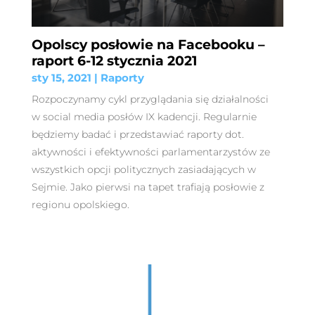
Opolscy posłowie na Facebooku –
raport 6-12 stycznia 2021
sty 15, 2021
|
Raporty
Rozpoczynamy cykl przyglądania się działalności
w social media posłów IX kadencji. Regularnie
będziemy badać i przedstawiać raporty dot.
aktywności i efektywności parlamentarzystów ze
wszystkich opcji politycznych zasiadających w
Sejmie. Jako pierwsi na tapet trafiają posłowie z
regionu opolskiego.