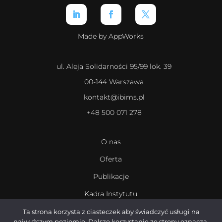
Made by AppWorks
ul. Aleja Solidarności 95/99 lok. 39
00-144 Warszawa
kontakt@ibims.pl
+48 500 071 278
O nas
Oferta
Publikacje
Kadra Instytutu
Kariera
Ta strona korzysta z ciasteczek aby świadczyć usługi na
najwyższym poziomie. Dalsze korzystanie ze strony oznacza,