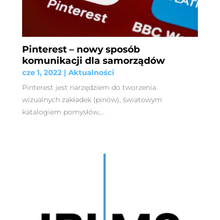
Pinterest – nowy sposób
komunikacji dla samorządów
cze 1, 2022
|
Aktualności
Pinterest jest narzędziem do tworzenia
wizualnych zakładek (pinów), światowym
katalogiem pomysłów,...