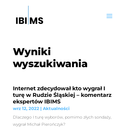
Wyniki
wyszukiwania
Internet zdecydował kto wygrał I
turę w Rudzie Śląskiej – komentarz
ekspertów IBIMS
wrz 12, 2022
|
Aktualności
Dlaczego I turę wyborów, pomimo złych sondaży,
wygrał Michał Pierończyk?