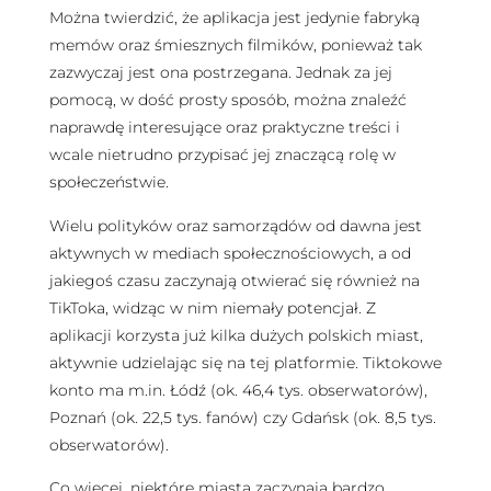
Można twierdzić, że aplikacja jest jedynie fabryką
memów oraz śmiesznych filmików, ponieważ tak
zazwyczaj jest ona postrzegana. Jednak za jej
pomocą, w dość prosty sposób, można znaleźć
naprawdę interesujące oraz praktyczne treści i
wcale nietrudno przypisać jej znaczącą rolę w
społeczeństwie.
Wielu polityków oraz samorządów od dawna jest
aktywnych w mediach społecznościowych, a od
jakiegoś czasu zaczynają otwierać się również na
TikToka, widząc w nim niemały potencjał. Z
aplikacji korzysta już kilka dużych polskich miast,
aktywnie udzielając się na tej platformie. Tiktokowe
konto ma m.in. Łódź (ok. 46,4 tys. obserwatorów),
Poznań (ok. 22,5 tys. fanów) czy Gdańsk (ok. 8,5 tys.
obserwatorów).
Co więcej, niektóre miasta zaczynają bardzo