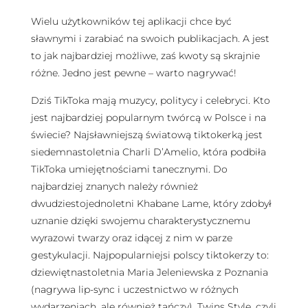
Wielu użytkowników tej aplikacji chce być
sławnymi i zarabiać na swoich publikacjach. A jest
to jak najbardziej możliwe, zaś kwoty są skrajnie
różne. Jedno jest pewne – warto nagrywać!
Dziś TikToka mają muzycy, politycy i celebryci. Kto
jest najbardziej popularnym twórcą w Polsce i na
świecie? Najsławniejszą światową tiktokerką jest
siedemnastoletnia Charli D’Amelio, która podbiła
TikToka umiejętnościami tanecznymi. Do
najbardziej znanych należy również
dwudziestojednoletni Khabane Lame, który zdobył
uznanie dzięki swojemu charakterystycznemu
wyrazowi twarzy oraz idącej z nim w parze
gestykulacji. Najpopularniejsi polscy tiktokerzy to:
dziewiętnastoletnia Maria Jeleniewska z Poznania
(nagrywa lip-sync i uczestnictwo w różnych
wydarzeniach, ale również tańczy), Twins Style, czyli