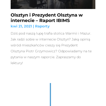
Olsztyn i Prezydent Olsztyna w
internecie – Raport IBIMS
kwi 21, 2021
|
Raporty
Dziś pod naszą lupę trafia stolica Warmii i Mazur.
Jak radzi sobie w internecie Olsztyn? Jaką opinią
wśród mieszkańców cieszy się Prezydent
Olsztyna Piotr Grzymowicz? Odpowiadamy na te
pytania w naszym raporcie. Zapraszamy do
lektury!