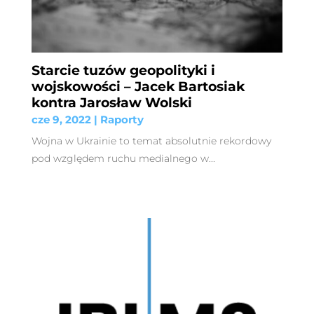
Starcie tuzów geopolityki i
wojskowości – Jacek Bartosiak
kontra Jarosław Wolski
cze 9, 2022
|
Raporty
Wojna w Ukrainie to temat absolutnie rekordowy
pod względem ruchu medialnego w...