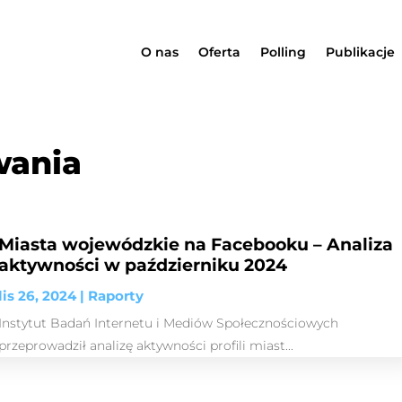
O nas
Oferta
Polling
Publikacje
wania
Miasta wojewódzkie na Facebooku – Analiza
aktywności w październiku 2024
lis 26, 2024
|
Raporty
Instytut Badań Internetu i Mediów Społecznościowych
przeprowadził analizę aktywności profili miast...