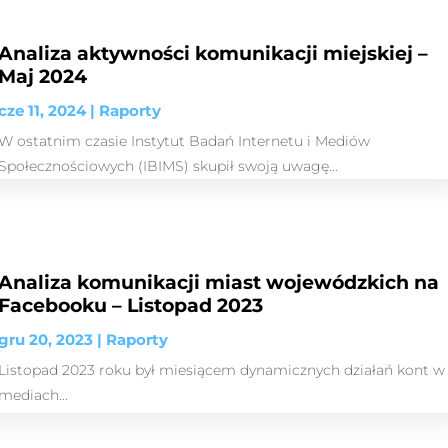
Analiza aktywności komunikacji miejskiej –
Maj 2024
cze 11, 2024
|
Raporty
W ostatnim czasie Instytut Badań Internetu i Mediów
Społecznościowych (IBIMS) skupił swoją uwagę...
Analiza komunikacji miast wojewódzkich na
Facebooku – Listopad 2023
gru 20, 2023
|
Raporty
Listopad 2023 roku był miesiącem dynamicznych działań kont w
mediach...