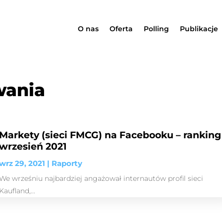
O nas
Oferta
Polling
Publikacje
wania
Markety (sieci FMCG) na Facebooku – ranking
wrzesień 2021
wrz 29, 2021
|
Raporty
We wrześniu najbardziej angażował internautów profil sieci
Kaufland,...