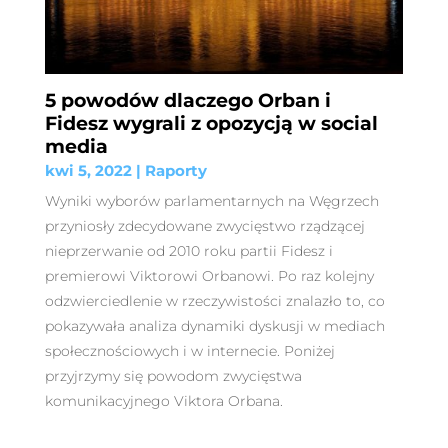
5 powodów dlaczego Orban i
Fidesz wygrali z opozycją w social
media
kwi 5, 2022
|
Raporty
Wyniki wyborów parlamentarnych na Węgrzech
przyniosły zdecydowane zwycięstwo rządzącej
nieprzerwanie od 2010 roku partii Fidesz i
premierowi Viktorowi Orbanowi. Po raz kolejny
odzwierciedlenie w rzeczywistości znalazło to, co
pokazywała analiza dynamiki dyskusji w mediach
społecznościowych i w internecie. Poniżej
przyjrzymy się powodom zwycięstwa
komunikacyjnego Viktora Orbana.