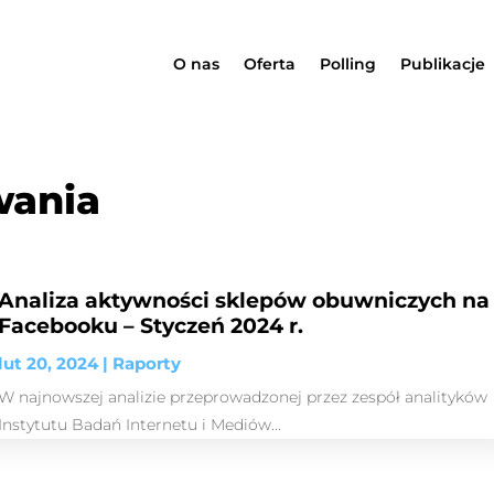
O nas
Oferta
Polling
Publikacje
wania
Analiza aktywności sklepów obuwniczych na
Facebooku – Styczeń 2024 r.
lut 20, 2024
|
Raporty
W najnowszej analizie przeprowadzonej przez zespół analityków
Instytutu Badań Internetu i Mediów...