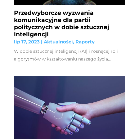
Przedwyborcze wyzwania
komunikacyjne dla partii
politycznych w dobie sztucznej
inteligencji
lip 17, 2023
|
Aktualności
,
Raporty
W dobie sztucznej inteligencji (AI) i rosnącej roli
algorytmów w kształtowaniu naszego życia...