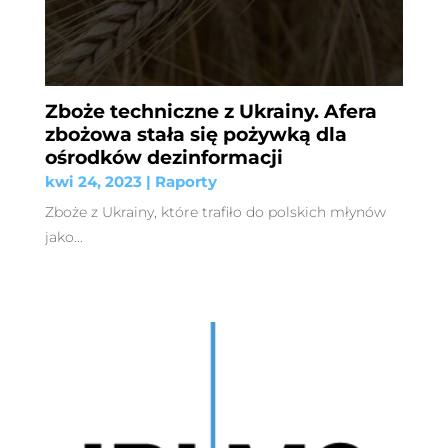
Zboże techniczne z Ukrainy. Afera
zbożowa stała się pożywką dla
ośrodków dezinformacji
kwi 24, 2023
|
Raporty
Zboże z Ukrainy, które trafiło do polskich młynów
jako...