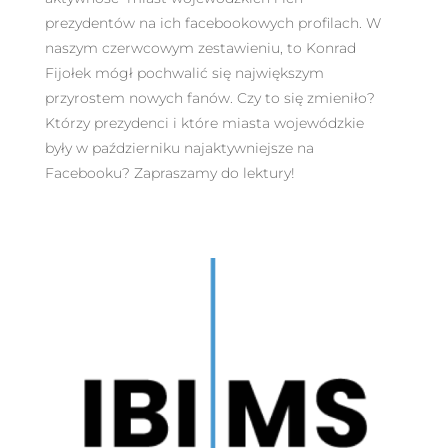
prezydentów na ich facebookowych profilach. W
naszym czerwcowym zestawieniu, to Konrad
Fijołek mógł pochwalić się największym
przyrostem nowych fanów. Czy to się zmieniło?
Którzy prezydenci i które miasta wojewódzkie
były w październiku najaktywniejsze na
Facebooku? Zapraszamy do lektury!