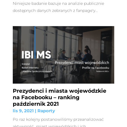
Niniejsze badanie bazuje na analizie publicznie
dostępnych danych zebranych z fanpage'y...
Prezydenci i miasta wojewódzkie
na Facebooku – ranking
październik 2021
lis 9, 2021
|
Raporty
Po raz kolejny postanowiliśmy przeanalizować
aktywność miast wojewódzkich i ich