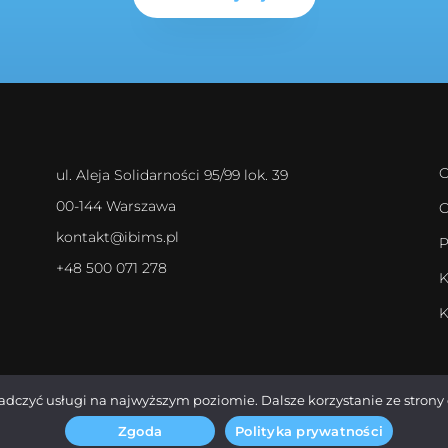
O
ul. Aleja Solidarności 95/99 lok. 39
00-144 Warszawa
O
kontakt@ibims.pl
P
+48 500 071 278
K
K
iadczyć usługi na najwyższym poziomie. Dalsze korzystanie ze strony 
Zgoda
Polityka prywatności