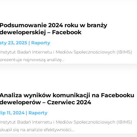
Podsumowanie 2024 roku w branży
deweloperskiej – Facebook
sty 23, 2025
|
Raporty
Instytut Badań Internetu i Mediów Społecznościowych (IBIMS)
prezentuje najnowszą analizę...
Analiza wyników komunikacji na Facebooku
deweloperów – Czerwiec 2024
lip 11, 2024
|
Raporty
Instytut Badań Internetu i Mediów Społecznościowych (IBIMS)
skupił się na analizie efektywności...