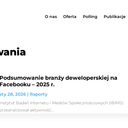
O nas
Oferta
Polling
Publikacje
wania
Podsumowanie branży deweloperskiej na
Facebooku – 2025 r.
sty 28, 2026
|
Raporty
Instytut Badań Internetu i Mediów Społecznościowych (IBIMS)
przeanalizował aktywność...