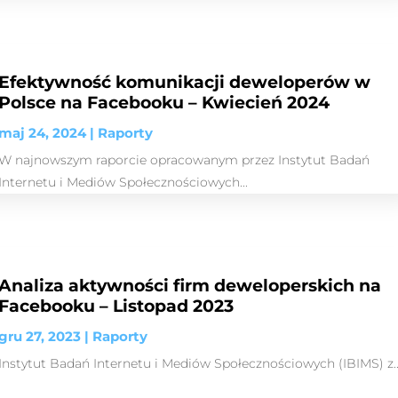
Efektywność komunikacji deweloperów w
Polsce na Facebooku – Kwiecień 2024
maj 24, 2024
|
Raporty
W najnowszym raporcie opracowanym przez Instytut Badań
Internetu i Mediów Społecznościowych...
Analiza aktywności firm deweloperskich na
Facebooku – Listopad 2023
gru 27, 2023
|
Raporty
Instytut Badań Internetu i Mediów Społecznościowych (IBIMS) z..