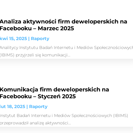
Analiza aktywności firm deweloperskich na
Facebooku – Marzec 2025
kwi 15, 2025
|
Raporty
Analitycy Instytutu Badań Internetu i Mediów Społecznościowyc
(IBIMS) przyjrzeli się komunikacji...
Komunikacja firm deweloperskich na
Facebooku – Styczeń 2025
lut 18, 2025
|
Raporty
Instytut Badań Internetu i Mediów Społecznościowych (IBIMS)
przeprowadził analizę aktywności...