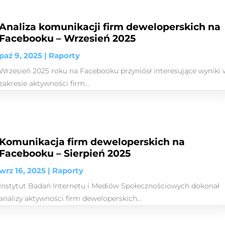
Analiza komunikacji firm deweloperskich na
Facebooku – Wrzesień 2025
paź 9, 2025
|
Raporty
Wrzesień 2025 roku na Facebooku przyniósł interesujące wyniki 
zakresie aktywności firm...
Komunikacja firm deweloperskich na
Facebooku – Sierpień 2025
wrz 16, 2025
|
Raporty
Instytut Badań Internetu i Mediów Społecznościowych dokonał
analizy aktywności firm deweloperskich...