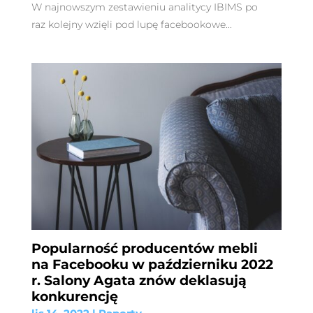
W najnowszym zestawieniu analitycy IBIMS po
raz kolejny wzięli pod lupę facebookowe...
Popularność producentów mebli
na Facebooku w październiku 2022
r. Salony Agata znów deklasują
konkurencję