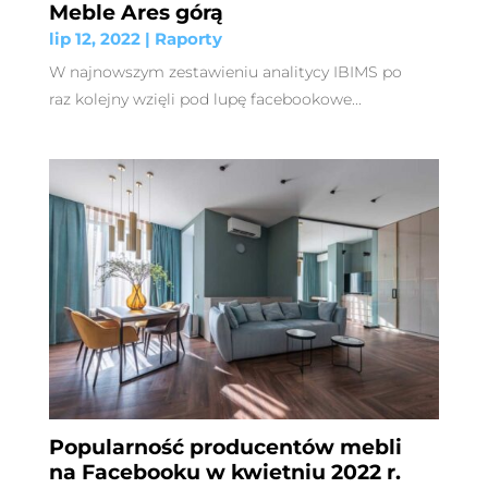
Meble Ares górą
lip 12, 2022
|
Raporty
W najnowszym zestawieniu analitycy IBIMS po
raz kolejny wzięli pod lupę facebookowe...
Popularność producentów mebli
na Facebooku w kwietniu 2022 r.