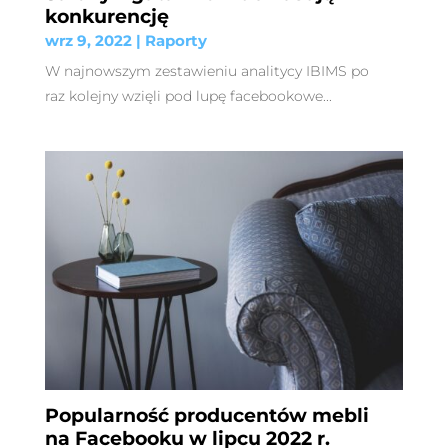
konkurencję
wrz 9, 2022
|
Raporty
W najnowszym zestawieniu analitycy IBIMS po
raz kolejny wzięli pod lupę facebookowe...
Popularność producentów mebli
na Facebooku w lipcu 2022 r.