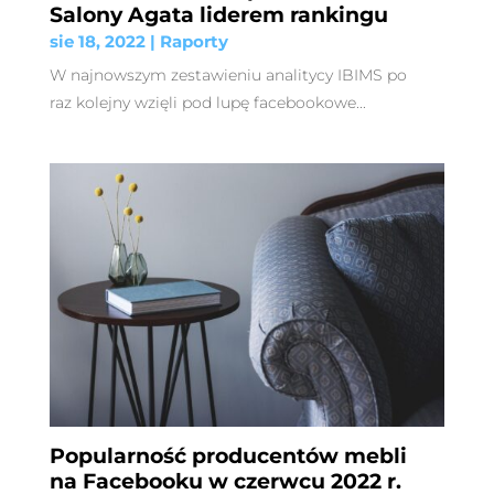
Salony Agata liderem rankingu
sie 18, 2022
|
Raporty
W najnowszym zestawieniu analitycy IBIMS po
raz kolejny wzięli pod lupę facebookowe...
Popularność producentów mebli
na Facebooku w czerwcu 2022 r.