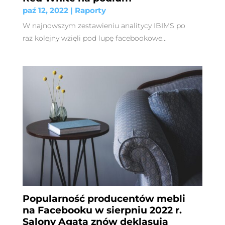
paź 12, 2022
|
Raporty
W najnowszym zestawieniu analitycy IBIMS po
raz kolejny wzięli pod lupę facebookowe...
Popularność producentów mebli
na Facebooku w sierpniu 2022 r.
Salony Agata znów deklasują