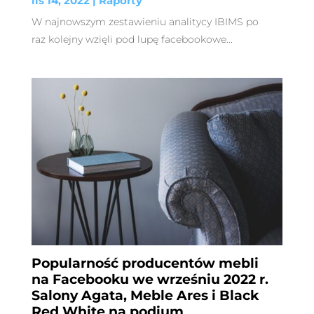
lis 14, 2022
|
Raporty
W najnowszym zestawieniu analitycy IBIMS po
raz kolejny wzięli pod lupę facebookowe...
Popularność producentów mebli
na Facebooku we wrześniu 2022 r.
Salony Agata, Meble Ares i Black
Red White na podium