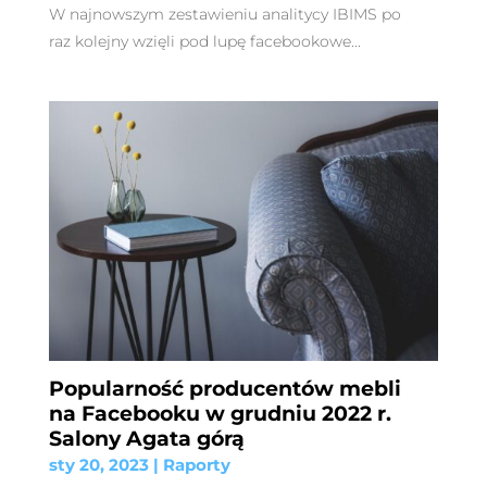
W najnowszym zestawieniu analitycy IBIMS po
raz kolejny wzięli pod lupę facebookowe...
Popularność producentów mebli
na Facebooku w grudniu 2022 r.
Salony Agata górą
sty 20, 2023
|
Raporty